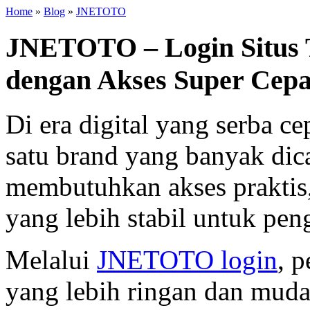
Home
»
Blog
»
JNETOTO
JNETOTO – Login Situs T
dengan Akses Super Cepa
Di era digital yang serba ce
satu brand yang banyak dic
membutuhkan akses praktis,
yang lebih stabil untuk pen
Melalui
JNETOTO login
, 
yang lebih ringan dan muda