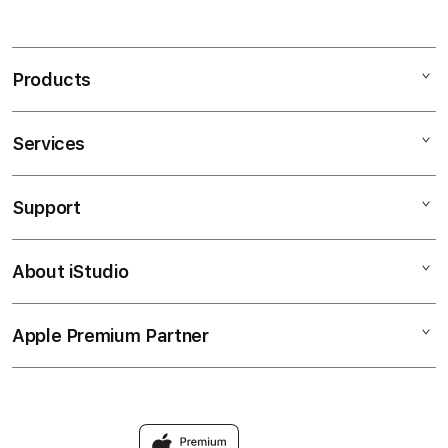
Products
Services
JNETOTO
JNETOTO LINK
Support
AppleCare+
JNETOTO LOGIN
Corporate
JNETOTO DAFTAR
About iStudio
My Account
sms-murau
JNETOTO TOGEL
Collection & Delivery
Elush Service Provider
JNETOTO MACAU
Apple Premium Partner
About Us
Returns & Exchanges
Financing Options
JNETOTO TERPERCAYA
Find an iStudio near you
Contact Us
Trade-in
JNETOTO RESMI
Why Shop at iStudio
FAQ
Traveller’s Reservation