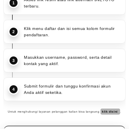
terbaru.
Klik menu daftar dan isi semua kolom formulir
pendaftaran.
Masukkan username, password, serta detail
kontak yang aktif.
Submit formulir dan tunggu konfirmasi akun
Anda aktif seketika.
Untuk menghubungi layanan pelanggan kalian bisa langsung
klik disini
.