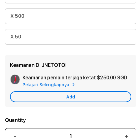
X 500
X 50
Keamanan Di JNETOTO!
Keamanan pemain terjaga ketat
$250.00 SGD
Add
Pelajari Selengkapnya
App
Car
Add
Quantity
Decrease
Incr