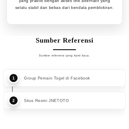
yang praktis dengan akses link alternatif yang
selalu stabil dan bebas dari kendala pemblokiran.
Sumber Referensi
Sumber referensi yang kami baca.
Group Pemain Togel di Facebook
Situs Resmi JNETOTO