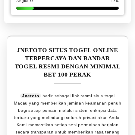
Angka 9
17%
JNETOTO SITUS TOGEL ONLINE
TERPERCAYA DAN BANDAR
TOGEL RESMI DENGAN MINIMAL
BET 100 PERAK
Jnetoto
hadir sebagai link resmi situs togel
Macau yang memberikan jaminan keamanan penuh
bagi setiap pemain melalui sistem enkripsi data
terbaru yang melindungi seluruh privasi akun Anda.
Kami memastikan setiap sesi permainan berjalan
secara transparan untuk memberikan rasa tenang