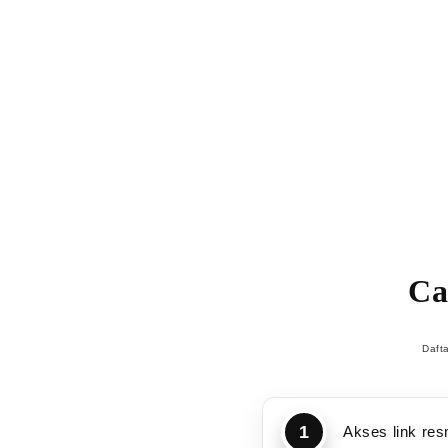
in
modal
Ca
Daft
Akses link res