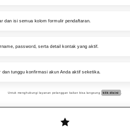
ar dan isi semua kolom formulir pendaftaran.
ame, password, serta detail kontak yang aktif.
r dan tunggu konfirmasi akun Anda aktif seketika.
Untuk menghubungi layanan pelanggan kalian bisa langsung
klik disini
.