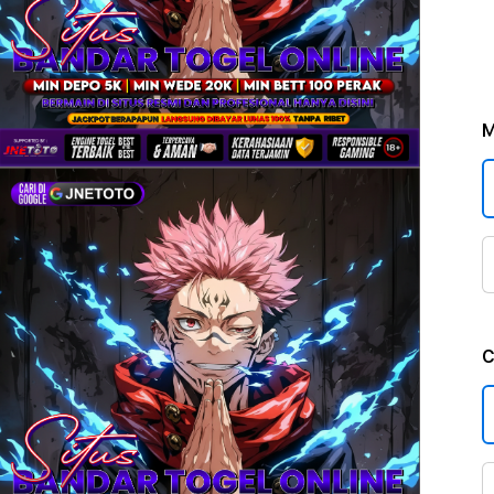
M
Open
media
3
in
modal
C