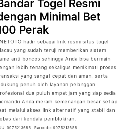
Bandar Togel Resmi
dengan Minimal Bet
100 Perak
NETOTO hadir sebagai link resmi situs togel
acau yang sudah teruji memberikan sistem
ame anti boncos sehingga Anda bisa bermain
engan lebih tenang sekaligus menikmati proses
ransaksi yang sangat cepat dan aman, serta
idukung penuh oleh layanan pelanggan
rofesional dua puluh empat jam yang siap sedia
emandu Anda meraih kemenangan besar setiap
aat melalui akses link alternatif yang stabil dan
ebas dari kendala pemblokiran.
KU:
9975213688
Barcode:
9975213688