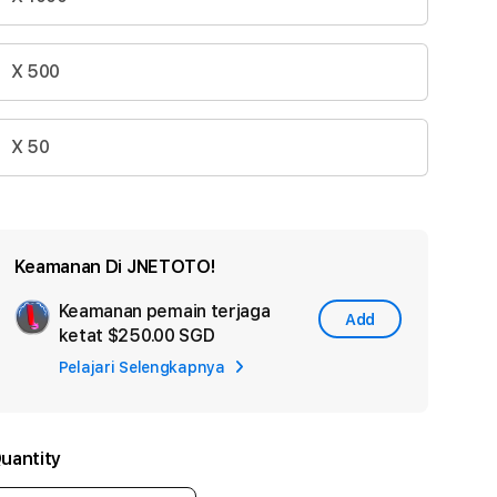
X 500
X 50
Keamanan Di JNETOTO!
Keamanan pemain terjaga
Add
Add
ketat
$250.00 SGD
Apple
Pelajari Selengkapnya
Care
uantity