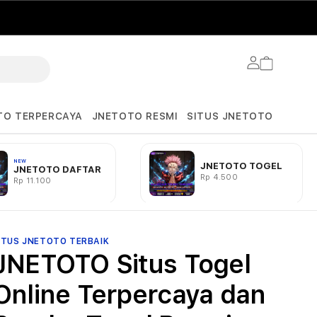
JNETOTO Situs Togel Online Terpercaya dan
Log
Cart
in
TO TERPERCAYA
JNETOTO RESMI
SITUS JNETOTO
NEW
JNETOTO TOGEL
JNETOTO DAFTAR
Rp 4.500
Rp 11.100
ITUS JNETOTO TERBAIK
JNETOTO Situs Togel
Online Terpercaya dan