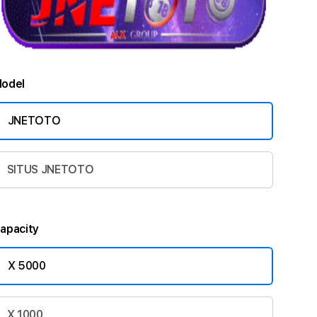
odel
JNETOTO
SITUS JNETOTO
apacity
X 5000
X 1000