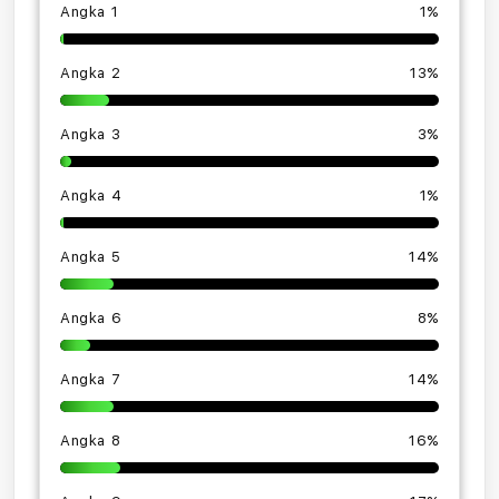
Angka 1
1%
Userid EZZ***
melakukan bet angka
75
Angka 2
13%
Userid ECR***
melakukan bet angka
42
Angka 3
3%
Userid EEI***
melakukan bet angka
00
Angka 4
1%
Userid YBD***
melakukan bet angka
02
Angka 5
14%
Userid YDU***
melakukan bet angka
69
Angka 6
8%
Angka 7
14%
Angka 8
16%