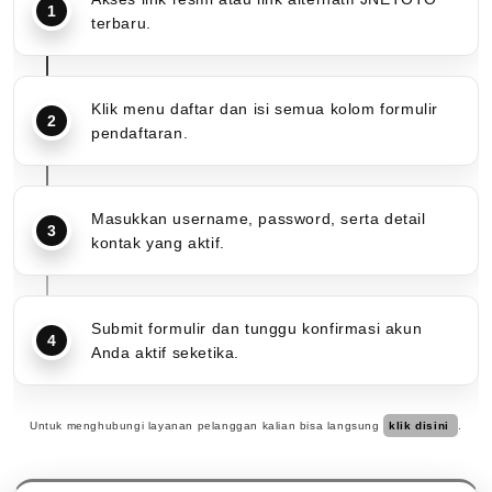
terbaru.
Klik menu daftar dan isi semua kolom formulir
pendaftaran.
Masukkan username, password, serta detail
kontak yang aktif.
Submit formulir dan tunggu konfirmasi akun
Anda aktif seketika.
Untuk menghubungi layanan pelanggan kalian bisa langsung
klik disini
.