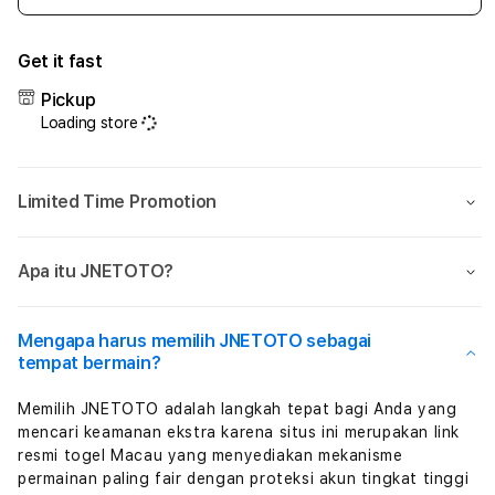
quantity
quant
for
for
Get it fast
JNETOTO
JNE
:
:
Pickup
Daftar
Daft
Loading store
Situs
Situs
Togel
Toge
Terpercaya
Terp
Limited Time Promotion
Anti
Anti
Boncos
Bonc
Apa itu JNETOTO?
Mengapa harus memilih JNETOTO sebagai
tempat bermain?
Memilih JNETOTO adalah langkah tepat bagi Anda yang
mencari keamanan ekstra karena situs ini merupakan link
resmi togel Macau yang menyediakan mekanisme
permainan paling fair dengan proteksi akun tingkat tinggi