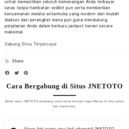
untuk memastikan seluruh kemenangan Anda terbayar
lunas tanpa hambatan sedikit pun serta memberikan
kenyamanan melalui antarmuka yang modern dan mudah
diakses dari perangkat mana pun guna mendukung
perjalanan Anda dalam berburu jackpot harian secara
maksimal.
Gabung Situs Terpercaya
Share
Cara Bergabung di Situs JNETOTO
Daftar akun JNETOTO sekarang untuk mulai bermain togel Macau di situs aman
dan terpercaya.
Akses link resmi atau link alternatif JNETOTO