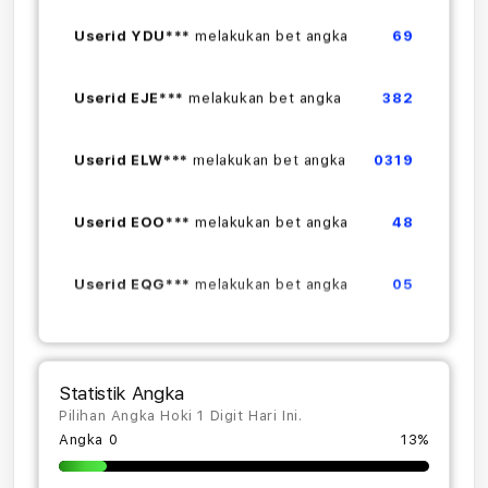
Userid YDU***
melakukan bet angka
69
Userid EJE***
melakukan bet angka
382
Userid ELW***
melakukan bet angka
0319
Userid EOO***
melakukan bet angka
48
Userid EQG***
melakukan bet angka
05
Userid ESX***
melakukan bet angka
73
Userid EVP***
melakukan bet angka
40
Statistik Angka
Pilihan Angka Hoki 1 Digit Hari Ini.
Angka 0
13%
Userid EXH***
melakukan bet angka
08