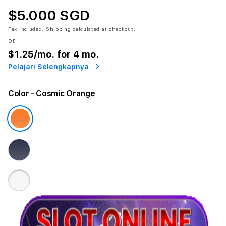
$5.000 SGD
Tax included.
Shipping
calculated at checkout.
or
$1.25
/mo. for 4 mo.
Pelajari Selengkapnya
Color
- Cosmic Orange